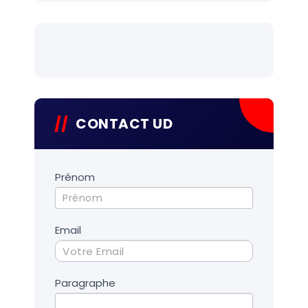
CONTACT UD
Contact
Prénom
UD
Email
Paragraphe