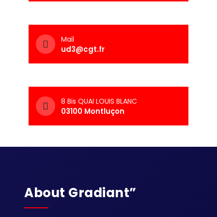
Mail
ud3@cgt.fr
8 Bis QUAI LOUIS BLANC
03100 Montluçon
About Gradiant”