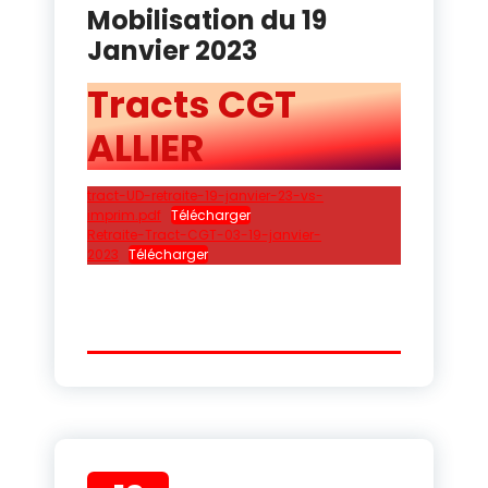
Mobilisation du 19
Janvier 2023
Tracts CGT
ALLIER
tract-UD-retraite-19-janvier-23-vs-
imprim.pdf
Télécharger
Retraite-Tract-CGT-03-19-janvier-
2023
Télécharger