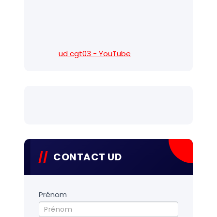
ud cgt03 - YouTube
CONTACT UD
Contact
Prénom
UD