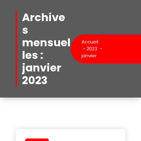
Aller
au
Archive
contenu
s
mensuel
Accueil
-
2023
-
les :
janvier
janvier
2023