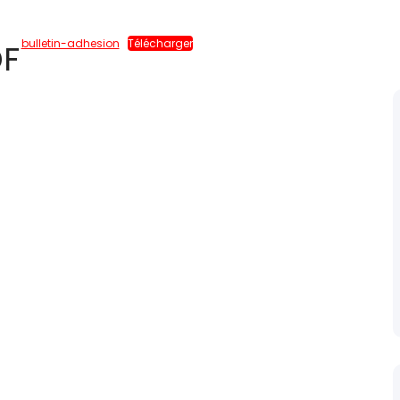
bulletin-adhesion
Télécharger
DF