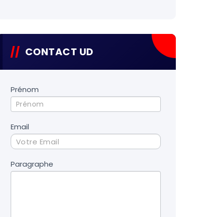
CONTACT UD
Contact
Prénom
UD
Email
Paragraphe