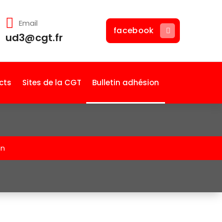
Email
facebook
ud3@cgt.fr
cts
Sites de la CGT
Bulletin adhésion
on