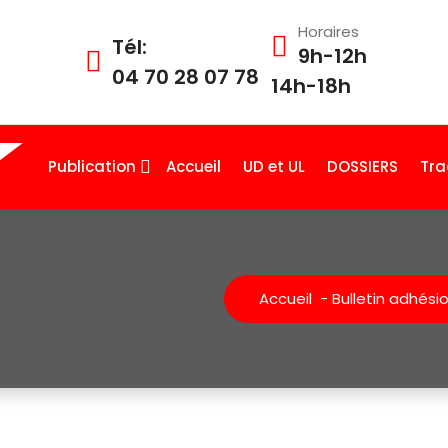
Horaires
Tél:
9h-12h
04 70 28 07 78
14h-18h
Publication
Accueil
UD et UL
DOSSIERS
Tra
Accueil
-
Bulletin adhési