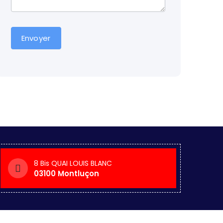
Envoyer
8 Bis QUAI LOUIS BLANC
03100 Montluçon