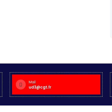
Mail
ud3@cgt.fr