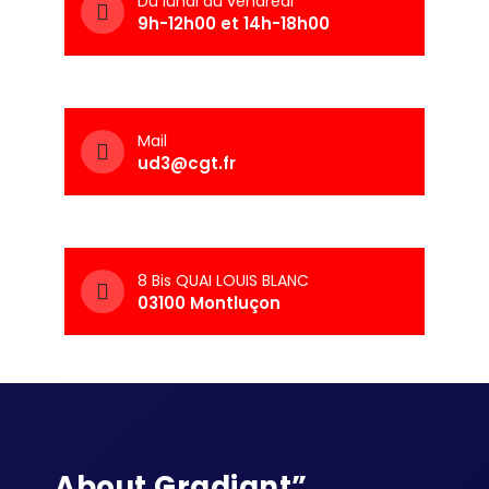
Du lundi au vendredi
9h-12h00 et 14h-18h00
Mail
ud3@cgt.fr
8 Bis QUAI LOUIS BLANC
03100 Montluçon
About Gradiant”