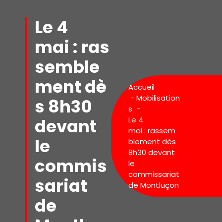
Aller
au
Le 4
contenu
mai : ras
semble
ment dè
Accueil
-
Mobilisation
s 8h30
s
-
devant
Le 4
mai : rassem
le
blement dès
8h30 devant
commis
le
commissariat
sariat
de Montluçon
de