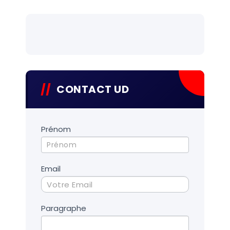
CONTACT UD
Contact
Prénom
UD
Email
Paragraphe