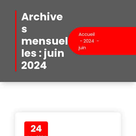
Aller
au
Archive
contenu
s
Accueil
mensuel
-
2024
-
juin
les : juin
2024
24