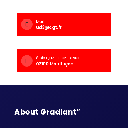
Mail
ud3@cgt.fr
8 Bis QUAI LOUIS BLANC
03100 Montluçon
About Gradiant”