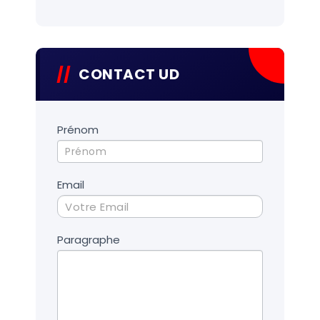
CONTACT UD
Contact
Prénom
UD
Email
Paragraphe