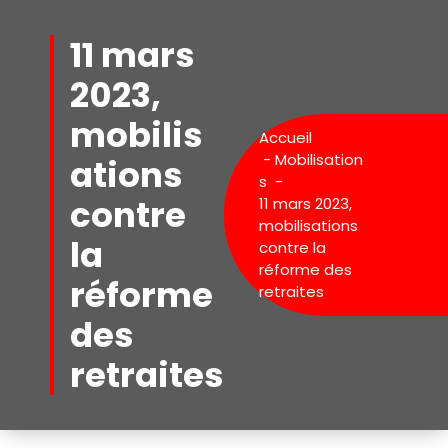
Aller
au
11 mars
contenu
2023,
mobilis
Accueil
-
Mobilisation
ations
s
-
contre
11 mars 2023,
mobilisations
la
contre la
réforme des
réforme
retraites
des
retraites