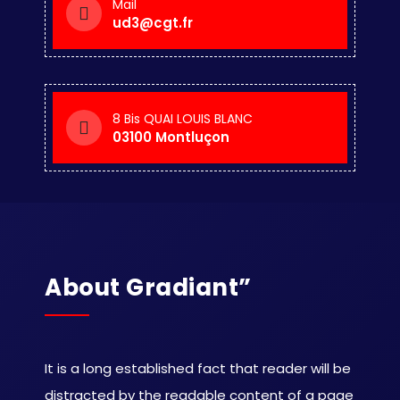
Mail
ud3@cgt.fr
8 Bis QUAI LOUIS BLANC
03100 Montluçon
About Gradiant”
It is a long established fact that reader will be
distracted by the readable content of a page