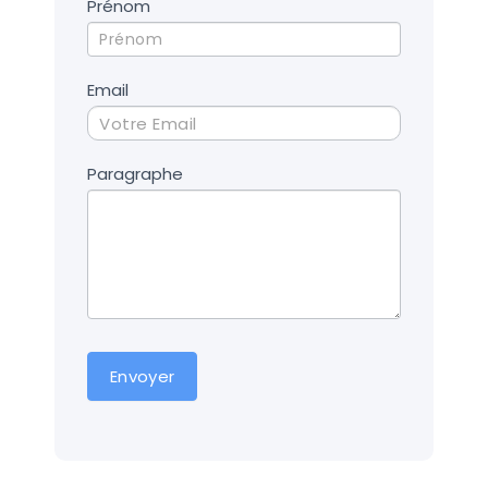
Contact
Prénom
UD
Email
Paragraphe
Envoyer