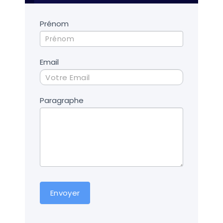
Contact
Prénom
UD
Email
Paragraphe
Envoyer